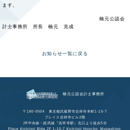
ます。
楠元公認会
計士事務所 所長 楠元 克成
お知らせ一覧に戻る
楠元公認会計士事務所
〒180-0004 東京都武蔵野市吉祥寺本町1-10-7
プレイス吉祥寺ビル2階
JR中央線・総武線『吉祥寺駅』北口より徒歩5分
Place Kichijoji Bldg.2F 1-10-7 Kichijoji Honcho, Musashino,